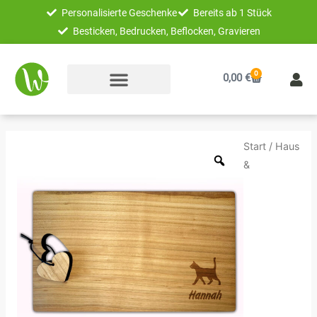
Zum
Personalisierte Geschenke
Bereits ab 1 Stück
Inhalt
Besticken, Bedrucken, Beflocken, Gravieren
springen
0
Warenkorb
0,00
€
Unikatolo
Start
/
Haus
Herz
&
Schneidebrett
Kirschholz
mit
Name
+
Katze
Menge