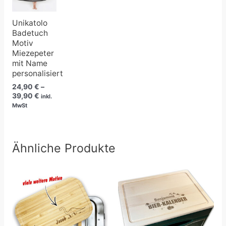
Unikatolo
Badetuch
Motiv
Miezepeter
mit Name
personalisiert
24,90
€
–
39,90
€
inkl.
MwSt
Ähnliche Produkte
Preisspanne:
23,90 €
bis
33,50 €