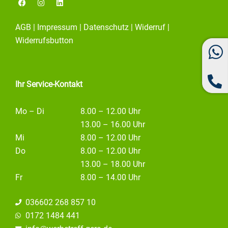
a
n
i
c
s
n
e
t
k
AGB
|
Impressum
|
Datenschutz
|
Widerruf
|
b
a
e
o
g
d
Widerrufsbutton
o
r
i
k
a
n
m
Ihr Service-Kontakt
Mo – Di
8.00 – 12.00 Uhr
13.00 – 16.00 Uhr
Mi
8.00 – 12.00 Uhr
Do
8.00 – 12.00 Uhr
13.00 – 18.00 Uhr
Fr
8.00 – 14.00 Uhr
036602 268 857 10
0172 1484 441