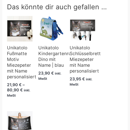
Das könnte dir auch gefallen …
Preisspanne:
21,90 €
bis
80,90 €
Unikatolo
Unikatolo
Unikatolo
Fußmatte
Kindergartenrucksack
Schlüsselbrett
Motiv
Dino mit
Miezepeter
Miezepeter
Name | blau
mit Name
mit Name
personalisiert
23,90
€
inkl.
personalisiert
23,95
€
MwSt
inkl.
21,90
€
–
MwSt
80,90
€
inkl.
MwSt
Preisspanne:
24,90 €
bis
39,90 €