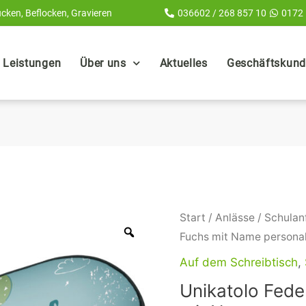
cken, Beflocken, Gravieren
036602 / 268 857 10
0172
Leistungen
Über uns
Aktuelles
Geschäftskunde
Unikatolo
Start
/
Anlässe
/
Schulan
Federmäppchen
Fuchs mit Name personalis
Fuchs
Auf dem Schreibtisch
,
mit
Unikatolo Fed
Name