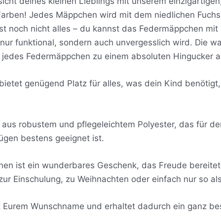
cht deines kleinen Lieblings mit unserem einzigartigen,
arben! Jedes Mäppchen wird mit dem niedlichen Fuchs
st noch nicht alles – du kannst das Federmäppchen m
t nur funktional, sondern auch unvergesslich wird. Die
 jedes Federmäppchen zu einem absoluten Hingucker au
tet genügend Platz für alles, was dein Kind benötigt, 
t aus robustem und pflegeleichtem Polyester, das für de
ügen bestens geeignet ist.
en ist ein wunderbares Geschenk, das Freude bereitet u
ur Einschulung, zu Weihnachten oder einfach nur so als
t Eurem Wunschname und erhaltet dadurch ein ganz bes