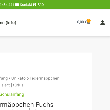
 1484 441
Kontakt
FAQ
0
Warenkorb
0,00
€
n (Info)
fang
/ Unikatolo Federmäppchen
iert | türkis
Schulanfang
ermäppchen Fuchs