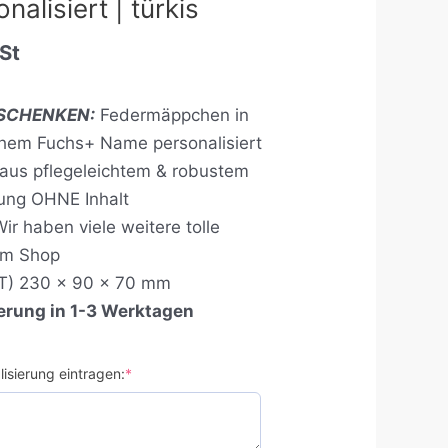
alisiert | türkis
St
RSCHENKEN:
Federmäppchen in
ichem Fuchs+ Name personalisiert
aus pflegeleichtem & robustem
rung OHNE Inhalt
ir haben viele weitere tolle
em Shop
T) 230 x 90 x 70 mm
ferung in 1-3 Werktagen
isierung eintragen:
*