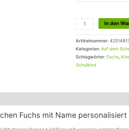
In den Wa
Artikelnummer:
42514813
Kategorien:
Auf dem Schr
Schlagwörter:
Fuchs
,
Kin
Schulkind
nformationen
Rezensionen (0)
hen Fuchs mit Name personalisiert |