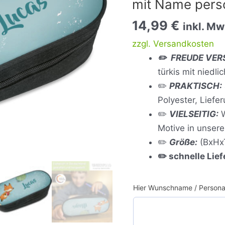
mit Name person
personalisiert
|
14,99
€
inkl. Mw
türkis
zzgl. Versandkosten
Menge
✏️ FREUDE VE
türkis mit niedl
✏️
PRAKTISCH:
Polyester, Liefe
✏️
VIELSEITIG:
W
Motive in unser
✏️
Größe:
(BxHx
✏️
schnelle Lie
Hier Wunschname / Personal