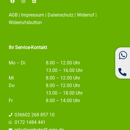
a
n
i
c
s
n
e
t
k
AGB
|
Impressum
|
Datenschutz
|
Widerruf
|
b
a
e
o
g
d
Widerrufsbutton
o
r
i
k
a
n
m
Ihr Service-Kontakt
Mo – Di
8.00 – 12.00 Uhr
13.00 – 16.00 Uhr
Mi
8.00 – 12.00 Uhr
Do
8.00 – 12.00 Uhr
13.00 – 18.00 Uhr
Fr
8.00 – 14.00 Uhr
036602 268 857 10
0172 1484 441