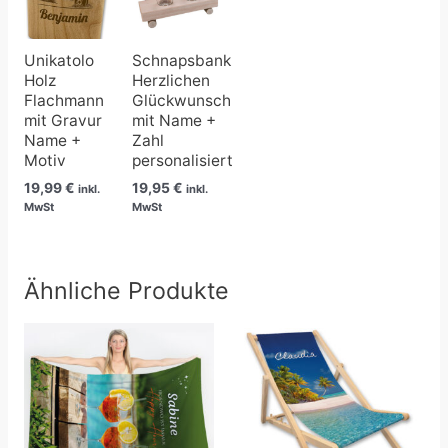
Unikatolo
Schnapsbank
Holz
Herzlichen
Flachmann
Glückwunsch
mit Gravur
mit Name +
Name +
Zahl
Motiv
personalisiert
19,99
€
19,95
€
inkl.
inkl.
MwSt
MwSt
Ähnliche Produkte
Preisspanne:
24,90 €
bis
39,90 €