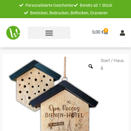
Zum
Personalisierte Geschenke
Bereits ab 1 Stück
Inhalt
Besticken, Bedrucken, Beflocken, Gravieren
springen
0
Warenkorb
0,00
€
Unikatolo
Start
/
Haus
Bienenhotel
&
aus
Holz
mit
Name
personalisiert
Menge