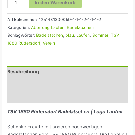
In den Warenkorb
Artikelnummer:
4251481300059-1-1-1-2-1-1-1-2
Kategorien:
Abteilung Laufen
,
Badelatschen
Schlagwörter:
Badelatschen
,
blau
,
Laufen
,
Sommer
,
TSV
1880 Rüdersdorf
,
Verein
Beschreibung
Zusätzliche Informationen
Rezensionen (0)
TSV 1880 Rüdersdorf Badelatschen | Logo Laufen
Schenke Freude mit unseren hochwertigen
Badelatschen vom TSV 1880 Rüdersdorf! Die liebevoll