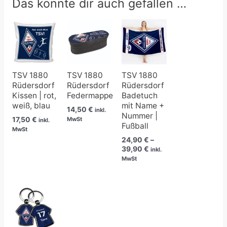
Das könnte dir auch gefallen …
Preisspanne:
24,90 €
bis
39,90 €
TSV 1880
TSV 1880
TSV 1880
Rüdersdorf
Rüdersdorf
Rüdersdorf
Kissen | rot,
Federmappe
Badetuch
weiß, blau
mit Name +
14,50
€
inkl.
Nummer |
17,50
€
MwSt
inkl.
Fußball
MwSt
24,90
€
–
39,90
€
inkl.
MwSt