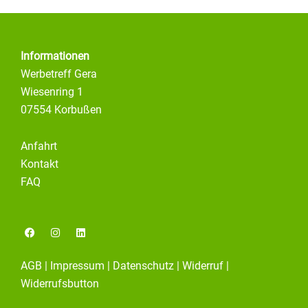
Informationen
Werbetreff Gera
Wiesenring 1
07554 Korbußen
Anfahrt
Kontakt
FAQ
F
I
L
a
n
i
c
s
n
e
t
k
AGB
|
Impressum
|
Datenschutz
|
Widerruf
|
b
a
e
o
g
d
Widerrufsbutton
o
r
i
k
a
n