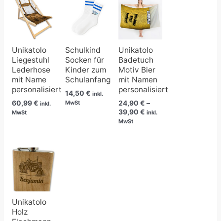
24,90 €
bis
39,90 €
Unikatolo
Schulkind
Unikatolo
Liegestuhl
Socken für
Badetuch
Lederhose
Kinder zum
Motiv Bier
mit Name
Schulanfang
mit Namen
personalisiert
personalisiert
14,50
€
inkl.
60,99
€
24,90
€
–
MwSt
inkl.
39,90
€
MwSt
inkl.
MwSt
Unikatolo
Holz