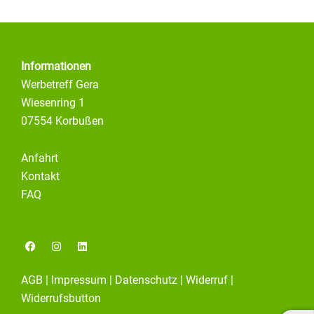
Informationen
Werbetreff Gera
Wiesenring 1
07554 Korbußen
Anfahrt
Kontakt
FAQ
F
I
L
a
n
i
c
s
n
e
t
k
AGB
|
Impressum
|
Datenschutz
|
Widerruf
|
b
a
e
o
g
d
Widerrufsbutton
o
r
i