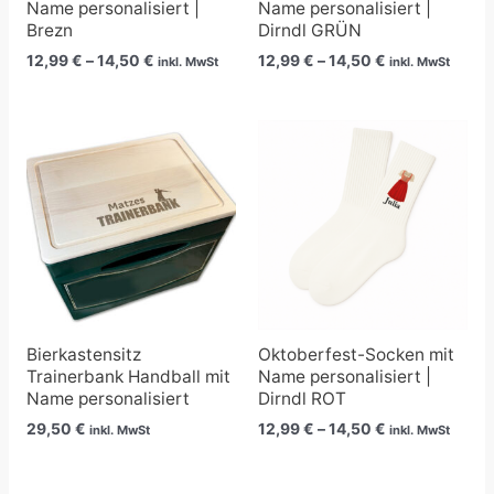
Name personalisiert |
Name personalisiert |
Brezn
Dirndl GRÜN
12,99
€
–
14,50
€
12,99
€
–
14,50
€
inkl. MwSt
inkl. MwSt
Preisspanne:
12,99 €
bis
14,50 €
Bierkastensitz
Oktoberfest-Socken mit
Trainerbank Handball mit
Name personalisiert |
Name personalisiert
Dirndl ROT
29,50
€
12,99
€
–
14,50
€
inkl. MwSt
inkl. MwSt