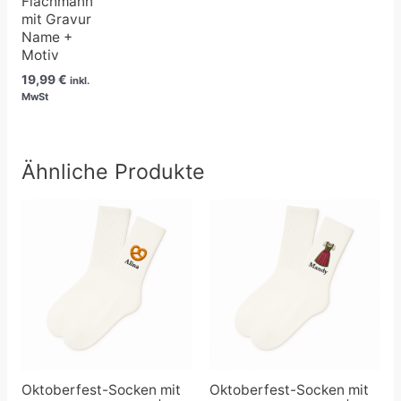
Flachmann
mit Gravur
Name +
Motiv
19,99
€
inkl.
MwSt
Ähnliche Produkte
Preisspanne:
Preisspanne:
12,99 €
12,99 €
bis
bis
14,50 €
14,50 €
Oktoberfest-Socken mit
Oktoberfest-Socken mit