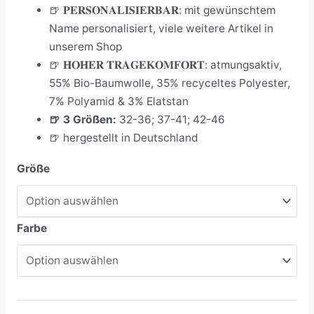
🍺
𝐏𝐄𝐑𝐒𝐎𝐍𝐀𝐋𝐈𝐒𝐈𝐄𝐑𝐁𝐀𝐑: mit gewünschtem
Name personalisiert, viele weitere Artikel in
unserem Shop
🍺
𝐇𝐎𝐇𝐄𝐑 𝐓𝐑𝐀𝐆𝐄𝐊𝐎𝐌𝐅𝐎𝐑𝐓: atmungsaktiv,
55% Bio-Baumwolle, 35% recyceltes Polyester,
7% Polyamid & 3% Elatstan
🍺
3 Größen:
32-36; 37-41; 42-46
🍺 hergestellt in Deutschland
Größe
Farbe