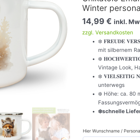
personalisiert
Winter persona
mit
14,99
€
Name
inkl. Mw
Menge
zzgl. Versandkosten
❄️ 𝐅𝐑𝐄𝐔𝐃𝐄 𝐕𝐄
mit silbernem R
❄️ 𝐇𝐎𝐂𝐇𝐖𝐄𝐑𝐓
Vintage Look, 
❄️ 𝐕𝐈𝐄𝐋𝐒𝐄𝐈𝐓𝐈
unterwegs
❄️ Höhe: ca. 80
Fassungsvermög
❄️schnelle Lief
Hier Wunschname / Personal