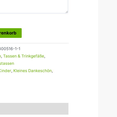
renkorb
300516-1-1
n
,
Tassen & Trinkgefäße
,
stassen
Kinder
,
Kleines Dankeschön
,