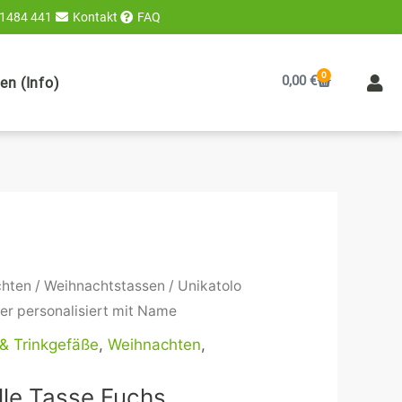
 1484 441
Kontakt
FAQ
0
Warenkorb
0,00
€
n (Info)
chten
/
Weihnachtstassen
/ Unikatolo
er personalisiert mit Name
& Trinkgefäße
,
Weihnachten
,
lle Tasse Fuchs