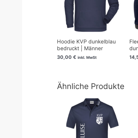
Hoodie KVP dunkelblau
Fle
bedruckt | Männer
dun
30,00
€
14
inkl. MwSt
Ähnliche Produkte