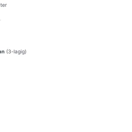
ter
°
an
(3-lagig)