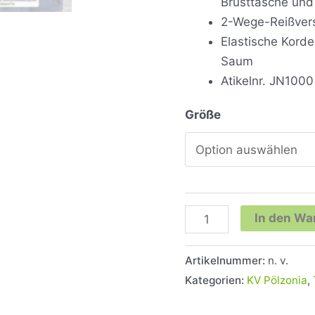
Brusttasche un
2-Wege-Reißver
Elastische Kord
Saum
Atikelnr. JN1000
Größe
In den Wa
Artikelnummer:
n. v.
Kategorien:
KV Pölzonia
,