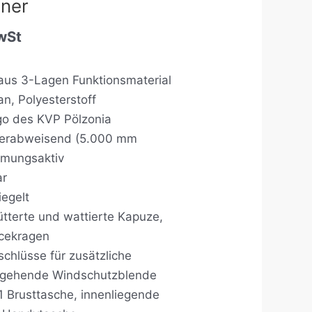
nner
wSt
 aus 3-Lagen Funktionsmaterial
, Polyesterstoff
go des KVP Pölzonia
erabweisend (5.000 mm
tmungsaktiv
ar
iegelt
tterte und wattierte Kapuze,
cekragen
chlüsse für zusätzliche
chgehende Windschutzblende
1 Brusttasche, innenliegende