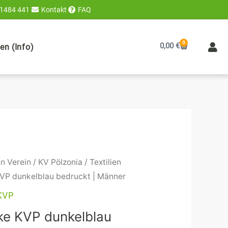
 1484 441
Kontakt
FAQ
0
Warenkorb
0,00
€
n (Info)
n Verein
/
KV Pölzonia
/
Textilien
 KVP dunkelblau bedruckt | Männer
 KVP
cke KVP dunkelblau