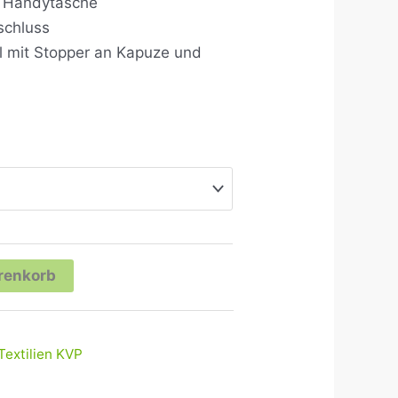
d Handytasche
schluss
el mit Stopper an Kapuze und
renkorb
Textilien KVP