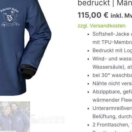
bedruckt | Mä
bedruckt
|
115,00
€
inkl. M
Männer
zzgl. Versandkosten
Menge
Softshell-Jacke
mit TPU-Membran
Bedruckt mit Lo
Wind- und wass
Wassersäule), a
bei 30° waschb
Nähte nicht vers
Abzippbare, gefü
wärmender Flee
Unterarmreißvers
Belüftung, dur
2 Fronttaschen, 