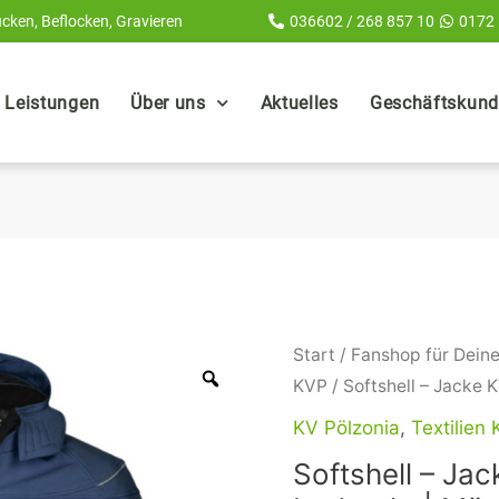
cken, Beflocken, Gravieren
036602 / 268 857 10
0172
Leistungen
Über uns
Aktuelles
Geschäftskunde
Softshell
Start
/
Fanshop für Deine
-
KVP
/ Softshell – Jacke
Jacke
KV Pölzonia
,
Textilien
KVP
Softshell – Ja
dunkelblau