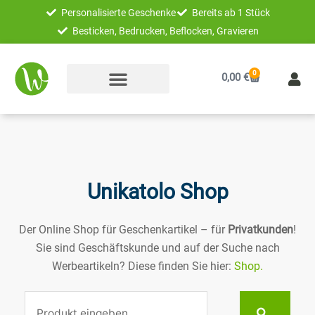
Zum
Personalisierte Geschenke
Bereits ab 1 Stück
Inhalt
Besticken, Bedrucken, Beflocken, Gravieren
springen
0
Warenkorb
0,00
€
Unikatolo Shop
Der Online Shop für Geschenkartikel – für
Privatkunden
!
Sie sind Geschäftskunde und auf der Suche nach
Werbeartikeln? Diese finden Sie hier:
Shop.
Suche