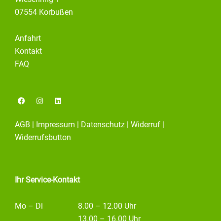
07554 Korbußen
Anfahrt
Kontakt
FAQ
F
I
L
a
n
i
c
s
n
e
t
k
AGB
|
Impressum
|
Datenschutz
|
Widerruf
|
b
a
e
o
g
d
Widerrufsbutton
o
r
i
k
a
n
m
Ihr Service-Kontakt
Mo – Di
8.00 – 12.00 Uhr
13.00 – 16.00 Uhr